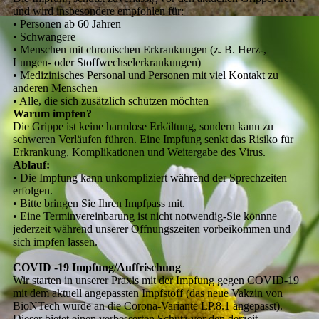
und wird insbesondere empfohlen für:
• Personen ab 60 Jahren
• Schwangere
• Menschen mit chronischen Erkrankungen (z. B. Herz-,
Lungen- oder Stoffwechselerkrankungen)
• Medizinisches Personal und Personen mit viel Kontakt zu
anderen Menschen
• Alle, die sich zusätzlich schützen möchten
Warum impfen?
Die Grippe ist keine harmlose Erkältung, sondern kann zu
schweren Verläufen führen. Eine Impfung senkt das Risiko für
Erkrankung, Komplikationen und Weitergabe des Virus.
Ablauf:
• Die Impfung kann unkompliziert während der Sprechzeiten
erfolgen.
• Bitte bringen Sie Ihren Impfpass mit.
• Eine Terminvereinbarung ist nicht notwendig-Sie könnne
jederzeit während unserer Offnungszeiten vorbeikommen und
sich impfen lassen.
COVID -19 Impfung/Auffrischung
Wir starten in unserer Praxis mit der Impfung gegen COVID-19
mit dem aktuell angepassten Impfstoff (das neue Vakzin von
BioNTech wurde an die Corona-Variante LP.8.1 angepasst).
Dieser bietet einen verbesserten Schutz vor den derzeit