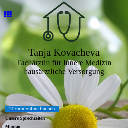
Tanja Kovacheva
Fachärztin für Innere Medizin
hausärztliche Versorgung
Termin online buchen
Unsere Sprechzeiten
Montag