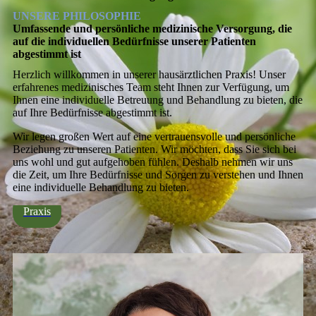
UNSERE PHILOSOPHIE
Umfassende und persönliche medizinische Versorgung, die
auf die individuellen Bedürfnisse unserer Patienten
abgestimmt ist
Herzlich willkommen in unserer hausärztlichen Praxis! Unser
erfahrenes medizinisches Team steht Ihnen zur Verfügung, um
Ihnen eine individuelle Betreuung und Behandlung zu bieten, die
auf Ihre Bedürfnisse abgestimmt ist.
Wir legen großen Wert auf eine vertrauensvolle und persönliche
Beziehung zu unseren Patienten. Wir möchten, dass Sie sich bei
uns wohl und gut aufgehoben fühlen. Deshalb nehmen wir uns
die Zeit, um Ihre Bedürfnisse und Sorgen zu verstehen und Ihnen
eine individuelle Behandlung zu bieten.
Praxis