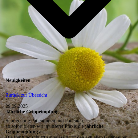
Neuigkeiten
Zurück zur Übersicht
29.09.2025
Jährliche Grippeimpfung
Sehr geehrte Patientinnen und Patienten,
ab sofort bieten wir in unserer Praxis die
jährliche
Grippeimpfung
an.
Die Impfung schützt zuverlässig vor den aktuellen Grippeviren