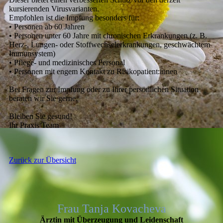
kursierenden Virusvarianten.
Empfohlen ist die Impfung besonders für:
• Personen ab 60 Jahren
• Personen unter 60 Jahre mit chronischen Erkrankungen (z. B.
Herz-, Lungen- oder Stoffwechselerkrankungen, geschwächtem
Immunsystem)
• Pflege- und medizinisches Personal
• Personen mit engem Kontakt zu Risikopatient:innen
Bei Fragen zur Impfung oder zu Ihrer persönlichen Situation
beraten wir Sie gerne.
Bleiben Sie gesund!
Ihr Praxis Team
Zurück zur Übersicht
Frau Tanja Kovacheva
Ärztin mit Überzeugung und Leidenschaft